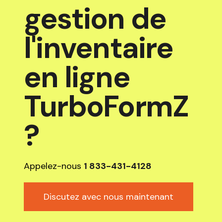
gestion de
l'inventaire
en ligne
TurboFormZ
?
Appelez-nous
1 833-431-4128
Discutez avec nous maintenant